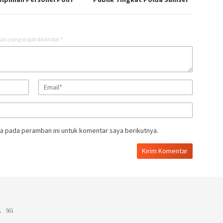
as yang wajib ditandai
*
a pada peramban ini untuk komentar saya berikutnya.
L
561