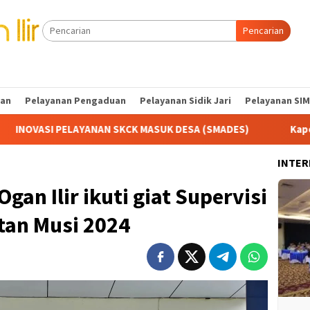
Pencarian
tan
Pelayanan Pengaduan
Pelayanan Sidik Jari
Pelayanan SIM
CK MASUK DESA (SMADES)
Kapolres Ogan Ilir Pimpin Pat
INTER
gan Ilir ikuti giat Supervisi
tan Musi 2024