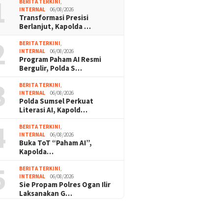
1
BERITA TERKINI
,
INTERNAL
06/08/2026
Transformasi Presisi
Berlanjut, Kapolda …
2
BERITA TERKINI
,
INTERNAL
06/08/2026
Program Paham AI Resmi
Bergulir, Polda S…
3
BERITA TERKINI
,
INTERNAL
06/08/2026
Polda Sumsel Perkuat
Literasi AI, Kapold…
4
BERITA TERKINI
,
INTERNAL
06/08/2026
Buka ToT “Paham AI”,
Kapolda…
5
BERITA TERKINI
,
INTERNAL
06/08/2026
Sie Propam Polres Ogan Ilir
Laksanakan G…