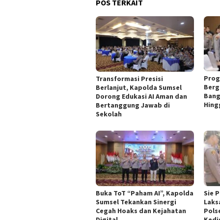
POS TERKAIT
Prog
Transformasi Presisi
Berg
Berlanjut, Kapolda Sumsel
Bang
Dorong Edukasi AI Aman dan
Hing
Bertanggung Jawab di
Sekolah
Buka ToT “Paham AI”, Kapolda
Sie 
Sumsel Tekankan Sinergi
Laks
Cegah Hoaks dan Kejahatan
Pols
Digital
Kedi