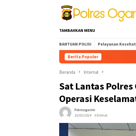
Loncat
ke
konten
TAMBAHKAN MENU
BANTUAN POLISI
Pelayanan Keseha
Berita Populer
INOVASI PELAYANAN SK
Beranda
Internal
Sat Lantas Polres O
Operasi Keselama
Polresoganilir
10/03/2024
0 Dilihat