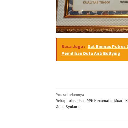
Baca Juga :
Sat Binmas Polres O
Pemilihan Duta Anti Bullying
Navigasi
Pos sebelumnya
Rekapitulasi Usai, PPK Kecamatan Muara 
pos
Gelar Syukuran