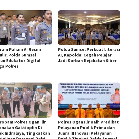
ram Paham AI Resmi
Polda Sumsel Perkuat Literasi
ulir, Polda Sumsel
AI, Kapolda: Cegah Pelajar
un Edukator Digital
Jadi Korban Kejahatan Siber
ga Polres
Propam Polres Ogan Ilir
Polres Ogan Ilir Raih Predikat
anakan Gaktibplin Di
Pelayanan Publik Prima dan
ek Indralaya, Tingkatkan
Juara III Inovasi Pelayanan
siplinan Personel Polri
Publik Tingkat Polda Sumsel