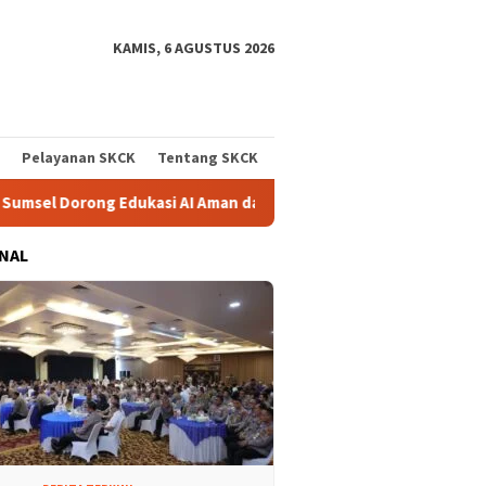
KAMIS, 6 AGUSTUS 2026
Pelayanan SKCK
Tentang SKCK
dukasi AI Aman dan Bertanggung Jawab di Sekolah
Progra
NAL