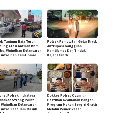
ek Tanjung Raja Turun
Polsek Pemulutan Gelar Kryd,
sung Atasi Antrian Bbm
Antisipasi Gangguan
pbu, Wujudkan Kelancaran
Kamtibmas Dan Tindak
 Lintas Dan Kamtibmas
Kejahatan 3c
onel Polsek Indralaya
Dokkes Polres Ogan Ilir
anakan Strong Point
Pastikan Keamanan Pangan
, Wujudkan Kelancaran
Program Makan Bergizi Gratis
 Lintas Saat Jam Masuk
Melalui Pemeriksaan