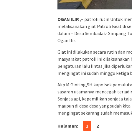
OGAN ILIR
,– patroli rutin Untuk m
melaksanakan giat Patroli Beat di 
dalam – Desa Sembadak- Simpang Tol
Ogan Ilir.
Giat ini dilakukan secara rutin da
masyarakat patroli ini dilaksanakan 
pengaturan lalu lintas jika diperlu
mengingat ini sudah minggu ketiga 
Akp M Ginting,SH kapolsek pemulutan
sasaran utamanya mencegah terjadiny
Senjata api, kepemilikan senjata taj
maupun di desa desa yang sudah kita 
mengingat sekarang sudah memasuk
Halaman:
1
2