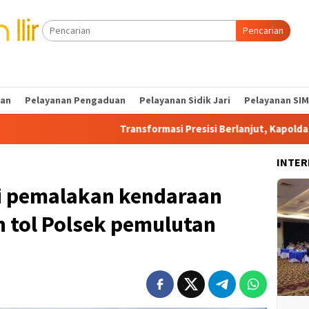
Pencarian
tan
Pelayanan Pengaduan
Pelayanan Sidik Jari
Pelayanan SIM
Transformasi Presisi Berlanjut, Kapolda Sumsel Dorong E
INTER
si pemalakan kendaraan
an tol Polsek pemulutan