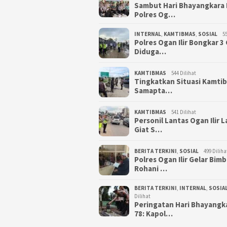
Sambut Hari Bhayangkara 
Polres Og…
INTERNAL
,
KAMTIBMAS
,
SOSIAL
55
Polres Ogan Ilir Bongkar 
Diduga…
KAMTIBMAS
544 Dilihat
Tingkatkan Situasi Kamti
Samapta…
KAMTIBMAS
541 Dilihat
Personil Lantas Ogan Ilir 
Giat S…
BERITA TERKINI
,
SOSIAL
499 Diliha
Polres Ogan Ilir Gelar Bim
Rohani …
BERITA TERKINI
,
INTERNAL
,
SOSIA
Dilihat
Peringatan Hari Bhayangk
78: Kapol…