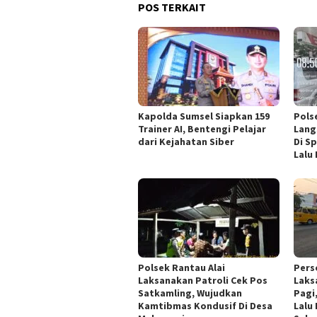
POS TERKAIT
Kapolda Sumsel Siapkan 159
Pols
Trainer AI, Bentengi Pelajar
Lang
dari Kejahatan Siber
Di S
Lalu
Polsek Rantau Alai
Pers
Laksanakan Patroli Cek Pos
Laks
Satkamling, Wujudkan
Pagi
Kamtibmas Kondusif Di Desa
Lalu