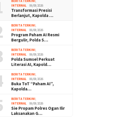
1
BERITA TERKINI
,
INTERNAL
06/08/2026
Transformasi Presisi
Berlanjut, Kapolda …
2
BERITA TERKINI
,
INTERNAL
06/08/2026
Program Paham AI Resmi
Bergulir, Polda S…
3
BERITA TERKINI
,
INTERNAL
06/08/2026
Polda Sumsel Perkuat
Literasi AI, Kapold…
4
BERITA TERKINI
,
INTERNAL
06/08/2026
Buka ToT “Paham AI”,
Kapolda…
5
BERITA TERKINI
,
INTERNAL
06/08/2026
Sie Propam Polres Ogan Ilir
Laksanakan G…