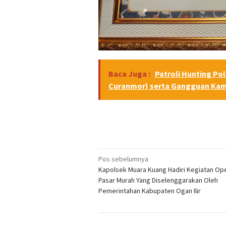
Baca Juga :
Patroli Hunting Pol
Curanmor) serta Gangguan Ka
Navigasi
Pos sebelumnya
Kapolsek Muara Kuang Hadiri Kegiatan Op
pos
Pasar Murah Yang Diselenggarakan Oleh
Pemerintahan Kabupaten Ogan Ilir