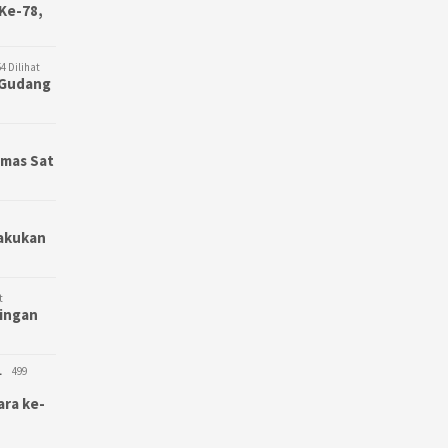
Ke-78,
4 Dilihat
3 Gudang
bmas Sat
Lakukan
t
bingan
L
499
ara ke-