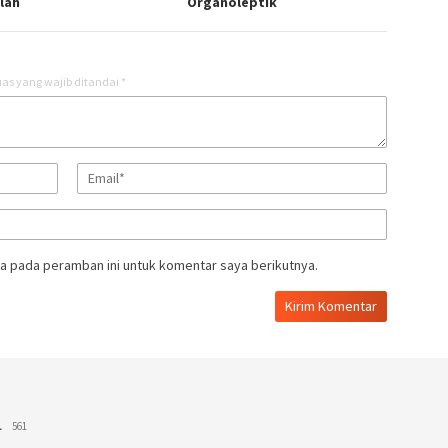
lah
Organoleptik
as yang wajib ditandai
*
a pada peramban ini untuk komentar saya berikutnya.
L
561