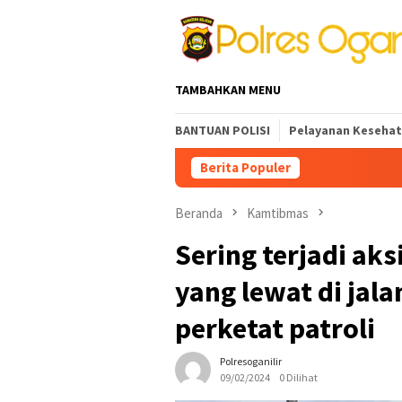
Loncat
ke
konten
TAMBAHKAN MENU
BANTUAN POLISI
Pelayanan Keseha
Berita Populer
Beranda
Kamtibmas
Sering terjadi ak
yang lewat di jal
perketat patroli
Polresoganilir
09/02/2024
0 Dilihat