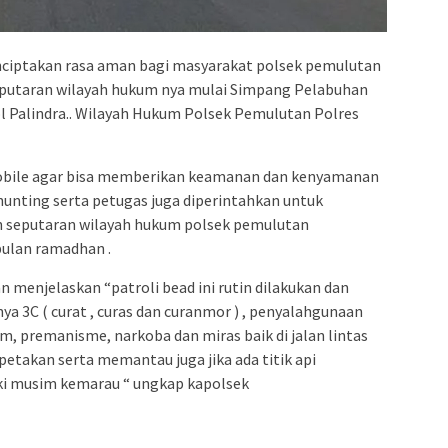
enciptakan rasa aman bagi masyarakat polsek pemulutan
seputaran wilayah hukum nya mulai Simpang Pelabuhan
 Palindra.. Wilayah Hukum Polsek Pemulutan Polres
n mobile agar bisa memberikan keamanan dan kenyamanan
hunting serta petugas juga diperintahkan untuk
kan seputaran wilayah hukum polsek pemulutan
bulan ramadhan .
 menjelaskan “patroli bead ini rutin dilakukan dan
a 3C ( curat , curas dan curanmor ) , penyalahgunaan
am, premanisme, narkoba dan miras baik di jalan lintas
petakan serta memantau juga jika ada titik api
i musim kemarau “ ungkap kapolsek