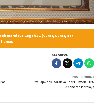
sek Indralaya Cegah 3C (Curat, Curas, dan
mtibmas
SEBARKAN
Pos berikutnya
erasi
Wakapolsek Indralaya Hadiri Bimtek PTPS
Kecamatan Indralaya