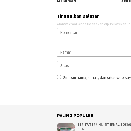
Mekarsari
Seko
Tinggalkan Balasan
Alamat email Anda tidak akan dipublikasikan.
Ru
Simpan nama, email, dan situs web say
PALING POPULER
BERITA TERKINI
,
INTERNAL
,
SOSIA
Dilihat