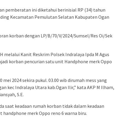
n pemberatan ini diketahui berinisial RP (34) tahun
nding Kecamatan Pemulutan Selatan Kabupaten Ogan
aporan korban dengan LP/B/70/V/2024/Sumsel/Res Oi/Sek
H melalui Kanit Reskrim Polsek Indralaya Ipda M Agus
jadi korban pencurian satu unit Handphone merk Oppo
10 mei 2024 sekira pukul. 03.00 wib dirumah mess yang
n kec Indralaya Utara kab.Ogan Ilir,” kata AKP M Ilham,
iansyah, S.E.
da saat keadaan rumah korban tidak dalam keadaan
it handphone merk Oppo reno 6 warna biru.