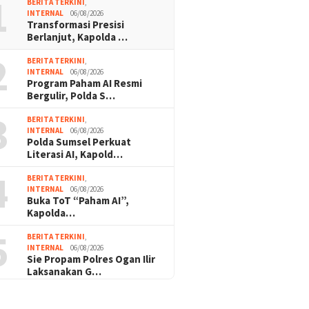
1
BERITA TERKINI
,
INTERNAL
06/08/2026
Transformasi Presisi
Berlanjut, Kapolda …
2
BERITA TERKINI
,
INTERNAL
06/08/2026
Program Paham AI Resmi
Bergulir, Polda S…
3
BERITA TERKINI
,
INTERNAL
06/08/2026
Polda Sumsel Perkuat
Literasi AI, Kapold…
4
BERITA TERKINI
,
INTERNAL
06/08/2026
Buka ToT “Paham AI”,
Kapolda…
5
BERITA TERKINI
,
INTERNAL
06/08/2026
Sie Propam Polres Ogan Ilir
Laksanakan G…