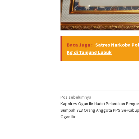
Baca Juga :
Satres Narkoba Pol
Kg di Tanjung Lubuk
Navigasi
Pos sebelumnya
Kapolres Ogan Ilir Hadiri Pelantikan Penga
pos
Sumpah 723 Orang Anggota PPS Se-Kabu
Ogan Ilir