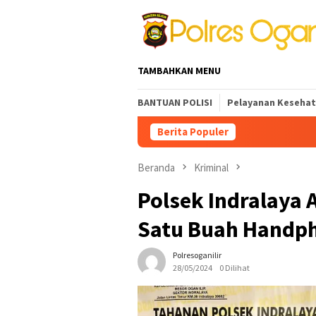
Loncat
ke
konten
TAMBAHKAN MENU
BANTUAN POLISI
Pelayanan Keseha
Berita Populer
Beranda
Kriminal
Polsek Indralaya
Satu Buah Handp
Polresoganilir
28/05/2024
0 Dilihat