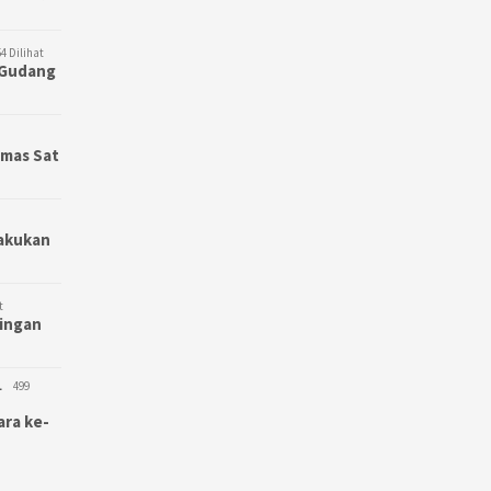
4 Dilihat
3 Gudang
bmas Sat
Lakukan
t
bingan
L
499
ara ke-