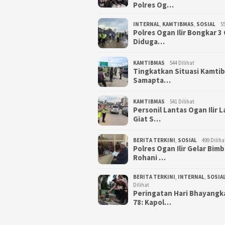
Polres Og…
INTERNAL
,
KAMTIBMAS
,
SOSIAL
55
Polres Ogan Ilir Bongkar 
Diduga…
KAMTIBMAS
544 Dilihat
Tingkatkan Situasi Kamti
Samapta…
KAMTIBMAS
541 Dilihat
Personil Lantas Ogan Ilir 
Giat S…
BERITA TERKINI
,
SOSIAL
499 Diliha
Polres Ogan Ilir Gelar Bim
Rohani …
BERITA TERKINI
,
INTERNAL
,
SOSIA
Dilihat
Peringatan Hari Bhayangk
78: Kapol…