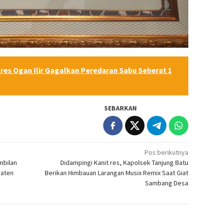
res Ogan Ilir Gagalkan Peredaran Sabu Seberat 1
SEBARKAN
Pos berikutnya
mbilan
Didampingi Kanit res, Kapolsek Tanjung Batu
paten
Berikan Himbauan Larangan Musix Remix Saat Giat
Sambang Desa