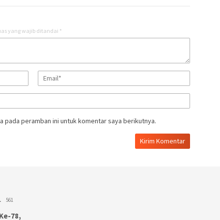
as yang wajib ditandai
*
a pada peramban ini untuk komentar saya berikutnya.
L
561
Ke-78,