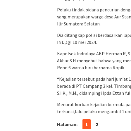
Pelaku tindak pidana pencurian denga
yang merupakan warga desa Aur Sta
Ilir Sumatera Selatan.
Dia ditangkap polisi berdasarkan l
IND,tgl 10 mei 2024.
Kapolsek Indralaya AKP Herman R, S.
Akbar S.H menyebut bahwa yang men
Reno 6 warna biru bernama Ropik.
“Kejadian tersebut pada hari jum’at 
berada di PT Campang 3 kel. Timbanga
S.I.K., M.M., didampingi Ipda Ettah Yul
Menurut korban kejadian bermula pa
terkunci,lalu pelaku mengambil 1 un
Halaman:
1
2