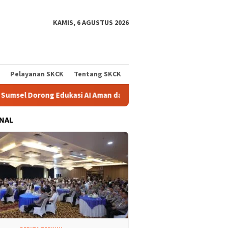
KAMIS, 6 AGUSTUS 2026
Pelayanan SKCK
Tentang SKCK
dukasi AI Aman dan Bertanggung Jawab di Sekolah
Progra
NAL