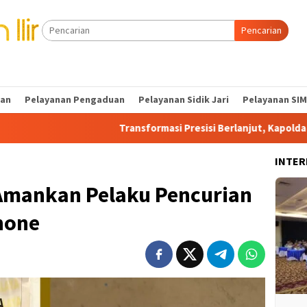
Pencarian
tan
Pelayanan Pengaduan
Pelayanan Sidik Jari
Pelayanan SIM
Transformasi Presisi Berlanjut, Kapolda Sumsel Dorong E
INTER
 Amankan Pelaku Pencurian
hone